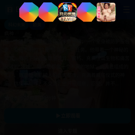
☰
日韩影视网
爱情剧情
爱情剧情
奇幻冒险
科幻未来
家庭治愈
日韩
国产
日韩
欧美
日韩
疯神
苏音的情感之路
在一个被彻底污染和废弃的末世世界，一个全身被防护服包
苏音是一位天赋异禀的钢琴调音师，虽然失聪，却能通过手
裹、身份不明的“信使”接受了一项任务。他带着一个神秘的
指感受琴弦的细微震动来校准音准。她先后经历了三段截然
装置，要向下穿越无数层诡异、腐朽、充满怪诞生物和痛苦
不同的感情：与开朗吉他手的激情初恋，与事业有成商人的
灵魂的“境域”。每一层都像一个不同的地狱：由内脏组成的
物质纠葛，以及与一位同样失聪的画家之间的灵魂共鸣。每
工厂、奴隶着半机械人的血肉都市、充满着癫狂仪式的神
一段感情都像一首不同调性的乐曲，教会她关于爱、牺牲和
庙。信使不战斗，不交流，他只是观察，忍受，并不…
自我价值的深刻道理。最终，苏音没有选择依附于任何…
9.8
9.8
9.8
9.8
2023
2022
2022
2021
电影
电影
电影
电影
102分钟
133分钟
99分钟
119分钟
9.8
2023
电影
116分钟
立即观看
立即观看
立即观看
立即观看
进入专题
进入专题
进入专题
进入专题
立即观看