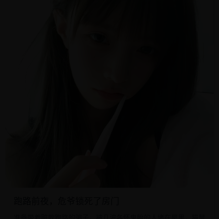
跑路前夜，危爷锁死了房门
准备带着赃款跑路的骗子，被几波各怀鬼胎的人堵在屋里，猫鼠